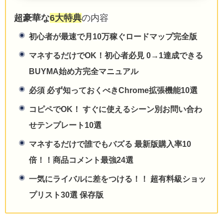
超豪華な
6大特典
の内容
初心者が最速で月10万稼ぐロードマップ完全版
マネするだけでOK！初心者必見 0→1達成できる
BUYMA始め方完全マニュアル
必須 必ず知っておくべきChrome拡張機能10選
コピペでOK！ すぐに使えるシーン別お問い合わ
せテンプレート10選
マネするだけで誰でもバズる 最新版購入率10
倍！！商品コメント最強24選
一気にライバルに差をつける！！ 超有料級ショッ
プリスト30選 保存版