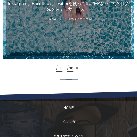
Instagram、FaceBook、Twitterを使ってBUYMA(バイマ)の仕入
先を探すリサーチ方 ...
BUYMA
BUYMAノウハウ編
0
HOME
メルマガ
YOUTBEチャンネル