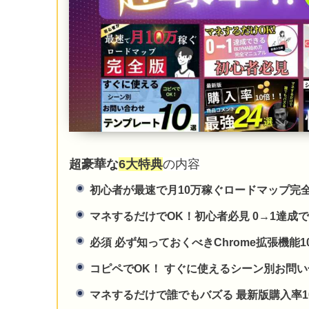
超豪華な
6大特典
の内容
初心者が最速で月10万稼ぐロードマップ完
マネするだけでOK！初心者必見 0→1達成
必須 必ず知っておくべきChrome拡張機能1
コピペでOK！ すぐに使えるシーン別お問い
マネするだけで誰でもバズる 最新版購入率1